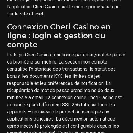
l'application Cheri Casino suit le même processus que
sur le site officiel.
Connexion Cheri Casino en
ligne : login et gestion du
compte
Le login Cheri Casino fonctionne par email/mot de passe
ou biométrie sur mobile. La section mon compte
centralise l'historique des transactions, le statut des
bonus, les documents KYC, les limites de jeu
responsable et les préférences de notification. La
récupération de mot de passe prend moins de deux
minutes via email. La connexion online Cheri Casino est
sécurisée par chiffrement SSL 256 bits sur tous les
appareils — un niveau de protection identique aux
applications bancaires. La déconnexion automatique
après inactivité prolongée est configurable depuis les