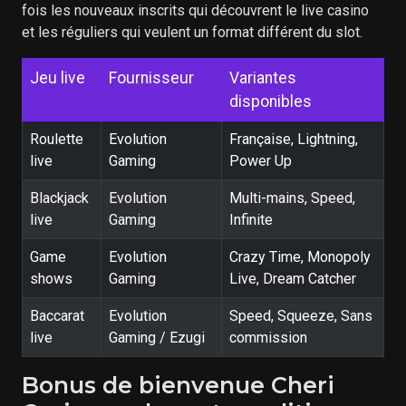
fois les nouveaux inscrits qui découvrent le live casino
et les réguliers qui veulent un format différent du slot.
Jeu live
Fournisseur
Variantes
disponibles
Roulette
Evolution
Française, Lightning,
live
Gaming
Power Up
Blackjack
Evolution
Multi-mains, Speed,
live
Gaming
Infinite
Game
Evolution
Crazy Time, Monopoly
shows
Gaming
Live, Dream Catcher
Baccarat
Evolution
Speed, Squeeze, Sans
live
Gaming / Ezugi
commission
Bonus de bienvenue Cheri