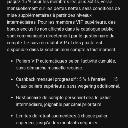
jusqu'à 15 % pour les membres les plus actifs, versé
mensuellement sur les pertes nettes sans conditions de
mise supplémentaires à partir des niveaux
intermédiaires. Pour les membres VIP supérieurs, des
bonus exclusifs non affichés dans le catalogue public
sont communiqués directement par le gestionnaire de
compte. Le suivi du statut VIP et des points est
disponible dans la section mon compte à tout moment.
Paliers VIP automatiques selon l'activité cumulée,
sans démarche manuelle requise.
Cashback mensuel progressif : 5 % à l'entrée → 15
% aux paliers supérieurs, sans wagering additionnel.
Gestionnaire de compte personnel dès le palier
intermédiaire, joignable par canal prioritaire.
Limites de retrait augmentées à chaque palier
supérieur, jusqu'à des montants négociés