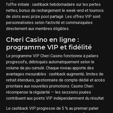
l'offre initiale : cashback hebdomadaire sur les pertes
nettes, bonus de rechargement le week-end et tournois
de slots avec prize pool partagé. Les offres VIP sont
personnalisées selon l'activité et communiquées
directement aux membres éligibles.
Cheri Casino en ligne :
programme VIP et fidélité
Le programme VIP Cheri Casino fonctionne à paliers
progressifs, débloqués automatiquement selon le
volume de jeu cumulé. Chaque niveau apporte des
avantages mesurables : cashback augmenté, limites de
retrait étendues, gestionnaire de compte dédié et accès
prioritaire aux nouvelles promotions. Casino Cheri
récompense la régularité — les sessions jouées
contribuent aux points VIP indépendamment du résultat.
Le cashback VIP progresse de 5 % au premier palier