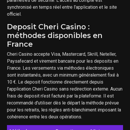
paramètres de sécurité. L'accès au compte est
synchronisé en temps réel entre l'application et le site
officiel.
Deposit Cheri Casino :
méthodes disponibles en
France
Cheri Casino accepte Visa, Mastercard, Skrill, Neteller,
Paysafecard et virement bancaire pour les deposits en
France. Les versements via méthodes électroniques
sont instantanés, avec un minimum généralement fixé à
10 €. Le deposit fonctionne directement depuis
l'application Cheri Casino sans redirection externe. Aucun
frais de deposit n'est facturé par la plateforme. Il est
recommandé d'utiliser dès le départ la méthode prévue
pour les retraits, les règles anti-blanchiment imposant la
cohérence entre les deux opérations.