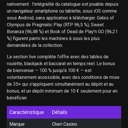
nativement : l'intégralité du catalogue est jouable depuis
un navigateur smartphone ou tablette, sous iOS comme
sous Android, sans application à télécharger. Gates of
Olympus de Pragmatic Play (RTP 96,5 %), Sweet
Bonanza (96,48 %) et Book of Dead de Play'n GO (96,21
%) figurent parmi les machines à sous les plus
demandées de la collection.
La section live complète l'offre avec des tables de
roulette, blackjack et baccarat en temps réel. Le bonus
de bienvenue — 100 % jusqu'à 100 € — est
volontairement accessible, avec des conditions de mise
de 35× qui s'appliquent simultanément au dépôt et au
bonus, et un dépôt minimum de 10 € seulement pour en
bénéficier.
Caractéristique
Détails
Marque
Cheri Casino